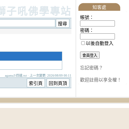
知客處
獅子吼佛學專站
帳號：
密碼：
以後自動登入
忘記密碼？
agama3/四遠.txt · 上一次變更: 2026/08/09 00:11
歡迎註冊以享全權！