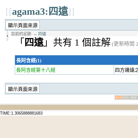
[[
agama3:四遠
]]
目前的足跡:
→
四遠
「
四遠
」共有 1 個註解
(更新時間 20
長阿含經(1)
長阿含經第十八經
四方邊遠
TIME:1.3065888881683