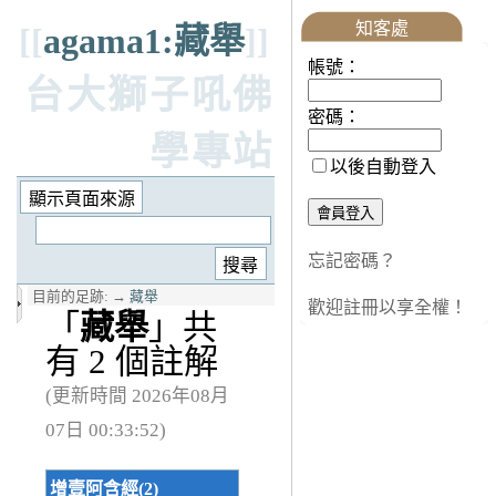
知客處
[[
agama1:藏舉
]]
帳號：
台大獅子吼佛
密碼：
學專站
以後自動登入
忘記密碼？
目前的足跡:
→
藏舉
歡迎註冊以享全權！
「
藏舉
」共
有 2 個註解
(更新時間 2026年08月
07日 00:33:52)
增壹阿含經(2)