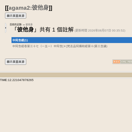
[[
agama2:彼他身
]]
目前的足跡:
→
彼他身
「
彼他身
」共有 1 個註解
(更新時間 2026年08月07日 00:35:52)
中阿含經(1)
中阿含經卷第三十七
（一五一）中阿含[＊]梵志品阿攝和經第十(第三念誦)
TIME:12.221047878265