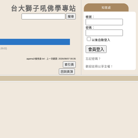
台大獅子吼佛學專站
知客處
帳號：
密碼：
以後自動登入
26:02)
忘記密碼？
agama2/彼他身.txt · 上一次變更: 2026/08/07 00:35
歡迎註冊以享全權！