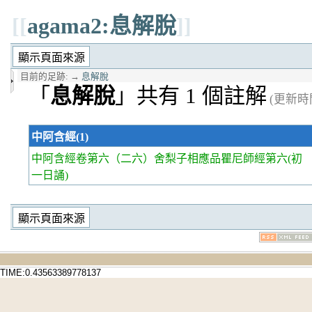
[[
agama2:息解脫
]]
目前的足跡:
→
息解脫
「
息解脫
」共有 1 個註解
(更新時間 
中阿含經(1)
中阿含經卷第六
（二六）舍梨子相應品瞿尼師經第六(初
一日誦)
TIME:0.43563389778137