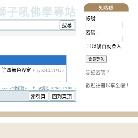
知客處
獅子吼佛學專站
帳號：
密碼：
以後自動登入
」等四無色界定。
(2024年11月25
忘記密碼？
歡迎註冊以享全權！
agama2/息解脫.txt · 上一次變更: 2026/08/09 00:07