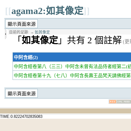
[[
agama2:如其像定
]]
目前的足跡:
→
如其像定
「
如其像定
」共有 2 個註解
(更新
中阿含經(2)
中阿含經卷第八
（三三）中阿含未曾有法品侍者經第二(初
中阿含經卷第十九
（七八）中阿含長壽王品梵天請佛經第七
TIME:0.82224702835083