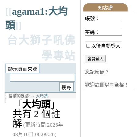
知客處
[[
agama1:大均
帳號：
頭
]]
密碼：
台大獅子吼佛
以後自動登入
學專站
忘記密碼？
歡迎註冊以享全權！
目前的足跡:
→
大均頭
「
大均頭
」
共有 2 個註
解
(更新時間 2026年
08月10日 00:09:26)