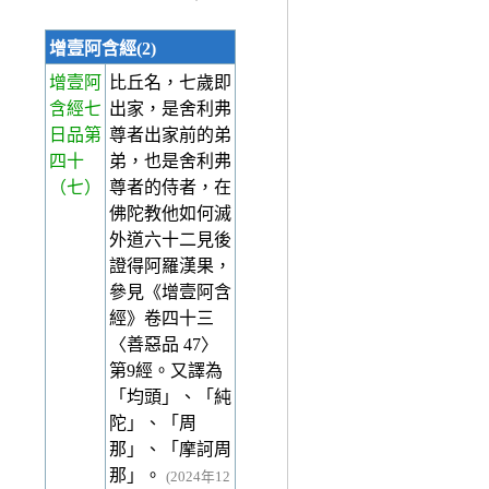
增壹阿含經(2)
增壹阿
比丘名，七歲即
含經七
出家，是舍利弗
日品第
尊者出家前的弟
四十
弟，也是舍利弗
（七）
尊者的侍者，在
佛陀教他如何滅
外道六十二見後
證得阿羅漢果，
參見《增壹阿含
經》卷四十三
〈善惡品 47〉
第9經。又譯為
「均頭」、「純
陀」、「周
那」、「摩訶周
那」。
(2024年12