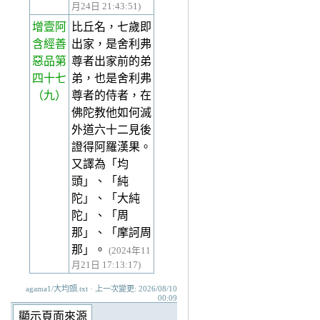
月24日 21:43:51)
增壹阿
比丘名，七歲即
含經善
出家，是舍利弗
惡品第
尊者出家前的弟
四十七
弟，也是舍利弗
（九）
尊者的侍者，在
佛陀教他如何滅
外道六十二見後
證得阿羅漢果。
又譯為「均
頭」、「純
陀」、「大純
陀」、「周
那」、「摩訶周
那」。
(2024年11
月21日 17:13:17)
agama1/大均頭.txt · 上一次變更: 2026/08/10
00:09