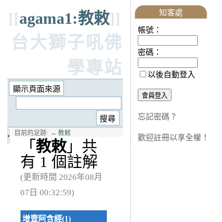
知客處
[[
agama1:教敕
]]
帳號：
台大獅子吼佛
密碼：
學專站
以後自動登入
忘記密碼？
目前的足跡:
→
教敕
歡迎註冊以享全權！
「
教敕
」共
有 1 個註解
(更新時間 2026年08月
07日 00:32:59)
增壹阿含經(1)