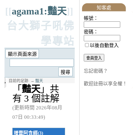
知客處
[[
agama1:豔天
]]
帳號：
台大獅子吼佛
密碼：
學專站
以後自動登入
忘記密碼？
目前的足跡:
→
豔天
歡迎註冊以享全權！
「
豔天
」共
有 3 個註解
(更新時間 2026年08月
07日 00:33:49)
增壹阿含經(3)