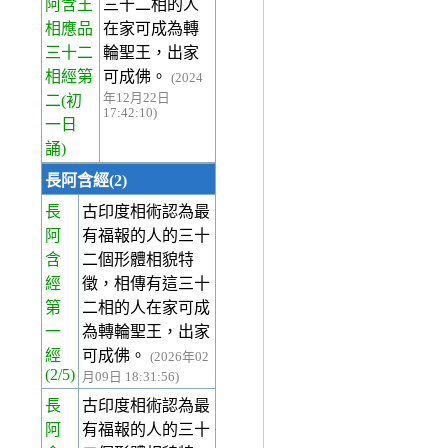
阿含王
三十二相的人
相應品
在家可成為轉
三十二
輪聖王，出家
相經第
可成佛。
(2024
年12月22日
二(初
17:42:10)
一日
誦)
長阿含經(2)
長
古印度相術認為最
阿
有福報的人的三十
含
二個形體相貌特
經
徵，相傳有這三十
第
二相的人在家可成
一
為轉輪聖王，出家
經
可成佛。
(2026年02
(2/5)
月09日 18:31:56)
長
古印度相術認為最
阿
有福報的人的三十