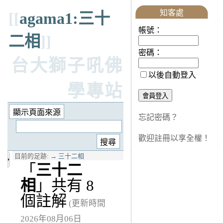
知客處
[[
agama1:三十
帳號：
二相
]]
密碼：
台大獅子吼佛
以後自動登入
學專站
忘記密碼？
歡迎註冊以享全權！
目前的足跡:
→
三十二相
「
三十二
相
」共有 8
個註解
(更新時間
2026年08月06日