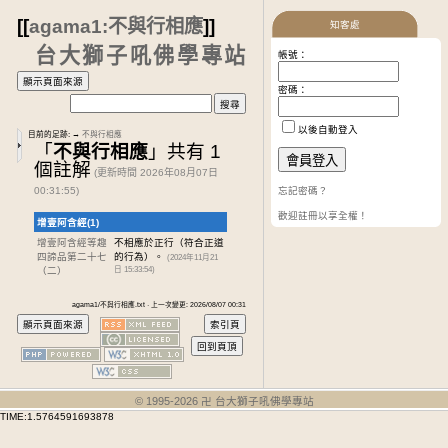
[[
agama1:不與行相應
]]
知客處
台大獅子吼佛學專站
帳號：
密碼：
以後自動登入
目前的足跡:
→
不與行相應
「
不與行相應
」共有 1
個註解
(更新時間 2026年08月07日
00:31:55)
忘記密碼？
歡迎註冊以享全權！
增壹阿含經(1)
增壹阿含經等趣
不相應於正行（符合正道
四諦品第二十七
的行為）。
(2024年11月21
（二）
日 15:33:54)
agama1/不與行相應.txt · 上一次變更: 2026/08/07 00:31
© 1995-
2026
卍 台大獅子吼佛學專站
TIME:1.5764591693878