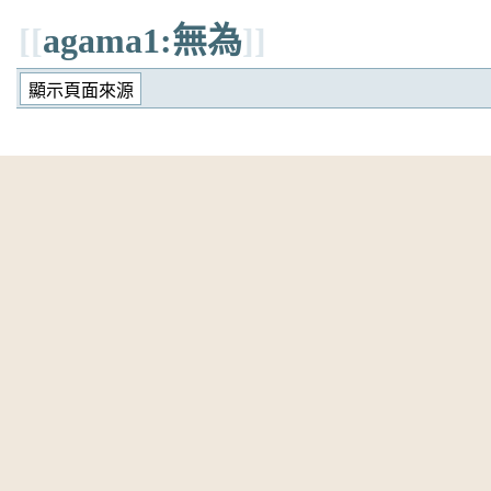
[[
agama1:無為
]]