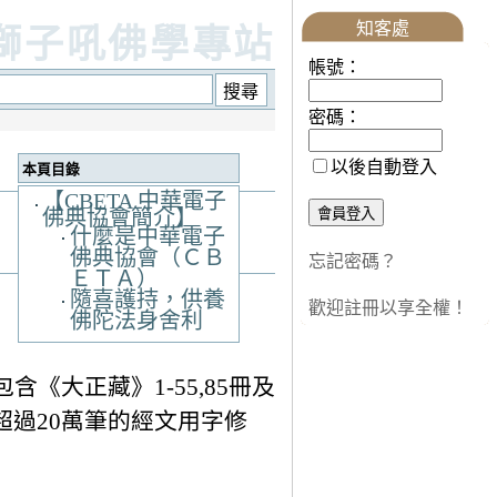
知客處
獅子吼佛學專站
帳號：
密碼：
以後自動登入
本頁目錄
【CBETA 中華電子
佛典協會簡介】
什麼是中華電子
佛典協會（ＣＢ
忘記密碼？
ＥＴＡ）
隨喜護持，供養
歡迎註冊以享全權！
佛陀法身舍利
大正藏》1-55,85冊及
以及超過20萬筆的經文用字修