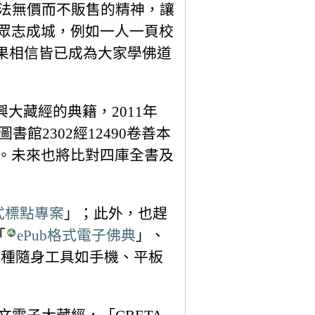
佛法無價而不販售的精神，讓
眾志成城，例如一人一頁校
果相信皆已成為大家學佛道
興大藏經的典籍，2011年
館2302經12490卷善本
程。未來也將比對四庫全書及
式標點專案
」；此外，也趕
「
ePub格式電子佛典
」、
各種隨身工具如手機、平板