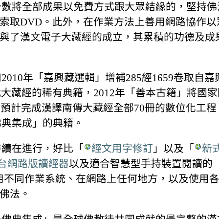
是少數將全部成果以免費方式跟大眾結緣的，堅持
索取DVD。此外，在作業方法上善用網路協作以
與了漢文電子大藏經的成立，其累積的功德及成
010年「嘉興藏選輯」增補285經1659卷取自嘉
大藏經的稀有典籍，2012年「善本古籍」將國家圖書
」預計完成漢譯南傳大藏經全部70冊的數位化工
佛典集成」的典籍。
持續在進行，好比「
經文用字修訂
」以及「
新
台網路版讀經器
以及適合智慧型手持裝置閱讀的
用不同作業系統、在網路上任何地方，以及使用
佛法。