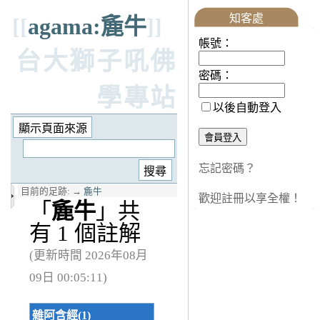
知客處
[[
agama:麁牛
]]
帳號：
台大獅子吼佛
密碼：
學專站
以後自動登入
忘記密碼？
目前的足跡:
→
麁牛
歡迎註冊以享全權！
「
麁牛
」共
有 1 個註解
(更新時間 2026年08月
09日 00:05:11)
雜阿含經(1)