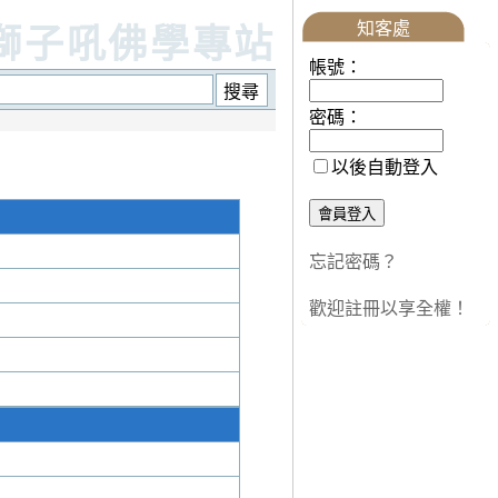
知客處
獅子吼佛學專站
帳號：
密碼：
以後自動登入
忘記密碼？
歡迎註冊以享全權！