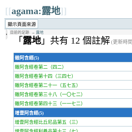
[[
agama:露地
]]
目前的足跡:
→
露地
「
露地
」共有 12 個註解
(更新時間 2
雜阿含經(5)
雜阿含經卷第二
（四二）
雜阿含經卷第十四
（三四七）
雜阿含經卷第二十一
（五七五）
雜阿含經卷第三十八
（一〇七二）
雜阿含經卷第四十三
（一一七二）
增壹阿含經(5)
增壹阿含經比丘尼品第五
（三）
增壹阿含經利養品第十三
（七）