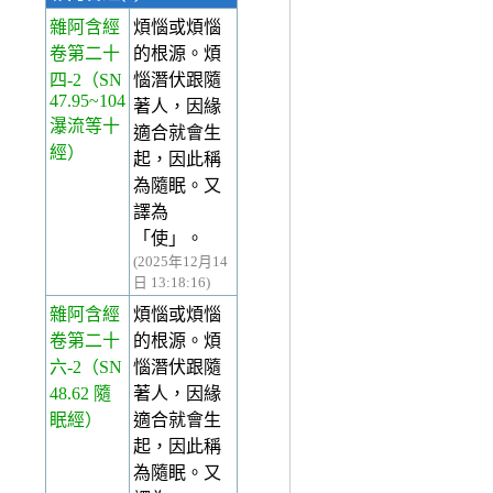
雜阿含經
煩惱或煩惱
卷第二十
的根源。煩
四-2
（SN
惱潛伏跟隨
47.95~104
著人，因緣
瀑流等十
適合就會生
經）
起，因此稱
為隨眠。又
譯為
「使」。
(2025年12月14
日 13:18:16)
雜阿含經
煩惱或煩惱
卷第二十
的根源。煩
六-2
（SN
惱潛伏跟隨
48.62 隨
著人，因緣
眠經）
適合就會生
起，因此稱
為隨眠。又