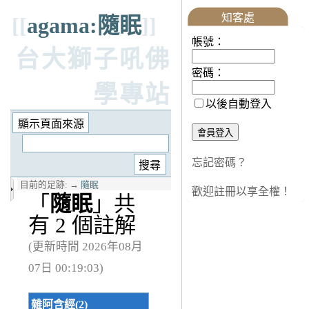
知客處
[[
agama:隨眠
]]
帳號：
台大獅子吼佛
密碼：
學專站
以後自動登入
忘記密碼？
目前的足跡:
→
隨眠
歡迎註冊以享全權！
「
隨眠
」共
有 2 個註解
(更新時間 2026年08月
07日 00:19:03)
雜阿含經(2)