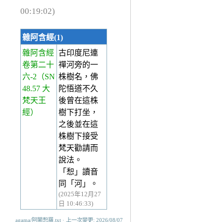
00:19:02)
雜阿含經(1)
雜阿含經
古印度尼連
卷第二十
禪河旁的一
六-2
（SN
株樹名，佛
48.57 大
陀悟道不久
梵天王
後曾在這株
經）
樹下打坐，
之後並在這
株樹下接受
梵天勸請而
說法。
「惒」讀音
同「河」。
(2025年12月27
日 10:46:33)
agama/阿闍惒羅.txt · 上一次變更: 2026/08/07