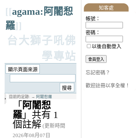
知客處
[[
agama:阿闍惒
帳號：
羅
]]
密碼：
台大獅子吼佛
以後自動登入
學專站
忘記密碼？
歡迎註冊以享全權！
目前的足跡:
→
阿闍惒羅
「
阿闍惒
羅
」共有 1
個註解
(更新時間
2026年08月07日