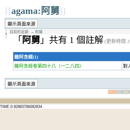
[[
agama:阿舅
]]
目前的足跡:
→
阿舅
「
阿舅
」共有 1 個註解
(更新時間 20
雜阿含經(1)
雜阿含經卷第四十八
（一二八四）
對
TIME:0.92883706092834