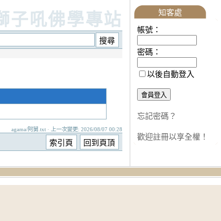
知客處
獅子吼佛學專站
帳號：
密碼：
以後自動登入
忘記密碼？
agama/阿舅.txt · 上一次變更: 2026/08/07 00:28
歡迎註冊以享全權！