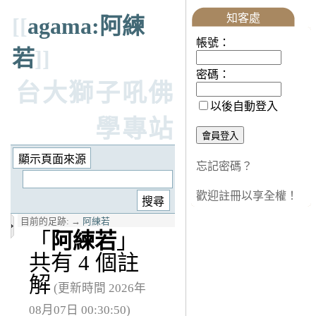
知客處
[[
agama:阿練
帳號：
若
]]
密碼：
台大獅子吼佛
以後自動登入
學專站
忘記密碼？
歡迎註冊以享全權！
目前的足跡:
→
阿練若
「
阿練若
」
共有 4 個註
解
(更新時間 2026年
08月07日 00:30:50)