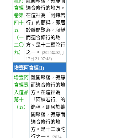
雜阿
離開聚落，寂靜而
含經
適合修行的地方。
卷第
在這裡為「阿練若
四十
行」的簡稱，即居
五
於離開聚落，寂靜
（一
而適合修行的地
二〇
方。是十二頭陀行
九）
之一。
(2025年02月
17日 21:07:48)
增壹阿含經(1)
增壹阿
離開聚落，寂靜
含經壹
而適合修行的地
入道品
方。在這裡為
第十二
「阿練若行」的
（五）
簡稱，即居於離
開聚落，寂靜而
適合修行的地
方。是十二頭陀
行之一。
(2024