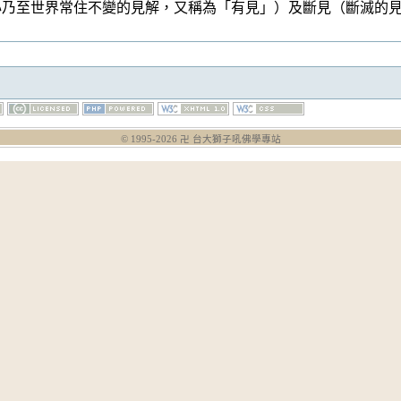
心乃至世界常住不變的見解，又稱為「有見」）及斷見（斷滅的
© 1995-
2026
卍 台大獅子吼佛學專站