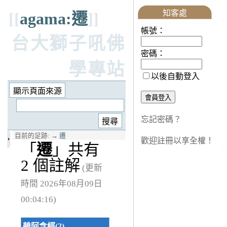
知客處
[[
agama:遷
]]
帳號：
台大獅子吼佛
密碼：
學專站
以後自動登入
忘記密碼？
目前的足跡:
→
遷
歡迎註冊以享全權！
「
遷
」共有
2 個註解
(更新
時間 2026年08月09日
00:04:16)
雜阿含經(2)