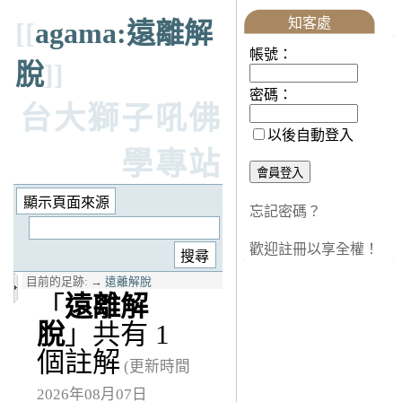
知客處
[[
agama:遠離解
帳號：
脫
]]
密碼：
台大獅子吼佛
以後自動登入
學專站
忘記密碼？
歡迎註冊以享全權！
目前的足跡:
→
遠離解脫
「
遠離解
脫
」共有 1
個註解
(更新時間
2026年08月07日