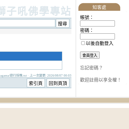
知客處
獅子吼佛學專站
帳號：
密碼：
以後自動登入
忘記密碼？
agama/遊行採樵.txt · 上一次變更: 2026/08/07 00:03
歡迎註冊以享全權！