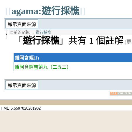
[[
agama:遊行採樵
]]
目前的足跡:
→
遊行採樵
「
遊行採樵
」共有 1 個註解
(更
雜阿含經(1)
雜阿含經卷第九
（二五三）
TIME:5.5597820281982