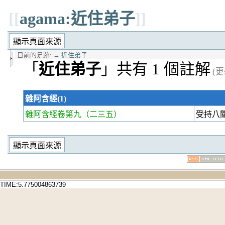
[[
agama:近住弟子
]]
目前的足跡:
→
近住弟子
「
近住弟子
」共有 1 個註解
(更
雜阿含經(1)
雜阿含經卷第九
（二三五）
受持八
TIME:5.775004863739