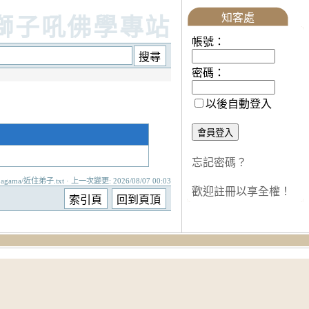
知客處
獅子吼佛學專站
帳號：
密碼：
以後自動登入
忘記密碼？
agama/近住弟子.txt · 上一次變更: 2026/08/07 00:03
歡迎註冊以享全權！