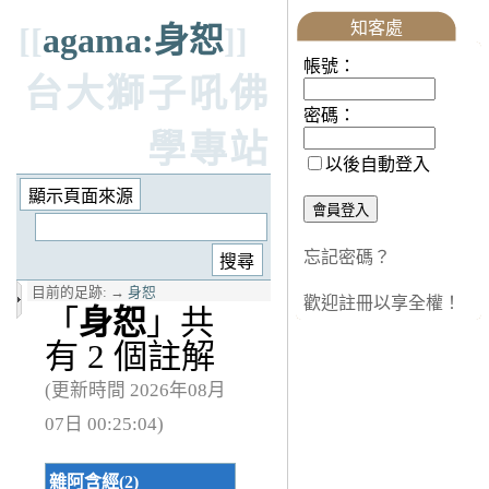
知客處
[[
agama:身恕
]]
帳號：
台大獅子吼佛
密碼：
學專站
以後自動登入
忘記密碼？
目前的足跡:
→
身恕
歡迎註冊以享全權！
「
身恕
」共
有 2 個註解
(更新時間 2026年08月
07日 00:25:04)
雜阿含經(2)