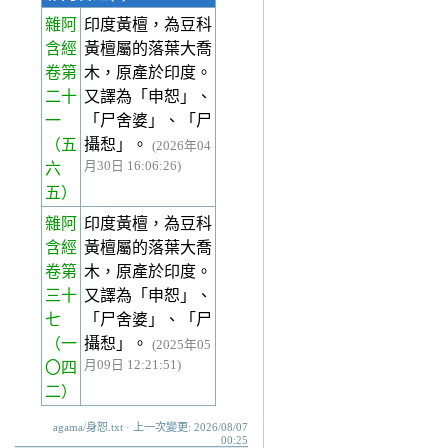
雜阿
印度黃檀，為豆科
含經
黃檀屬的落葉大喬
卷第
木，原產於印度。
二十
又譯為「申恕」、
一
「尸舍婆」、「尸
（五
攝惒」。
(2026年04
月30日 16:06:26)
六
五）
雜阿
印度黃檀，為豆科
含經
黃檀屬的落葉大喬
卷第
木，原產於印度。
三十
又譯為「申恕」、
七
「尸舍婆」、「尸
（一
攝惒」。
(2025年05
月09日 12:21:51)
〇四
二）
agama/身恕.txt · 上一次變更: 2026/08/07
00:25