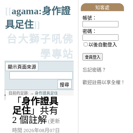
知客處
[[
agama:身作證
帳號：
具足住
]]
密碼：
台大獅子吼佛
以後自動登入
學專站
忘記密碼？
歡迎註冊以享全權！
目前的足跡:
→
身作證具足住
「
身作證具
足住
」共有
2 個註解
(更新
時間 2026年08月07日