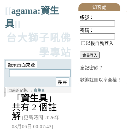
知客處
[[
agama:資生
帳號：
具
]]
密碼：
台大獅子吼佛
以後自動登入
學專站
忘記密碼？
歡迎註冊以享全權！
目前的足跡:
→
資生具
「
資生具
」
共有 2 個註
解
(更新時間 2026年
08月06日 00:07:43)