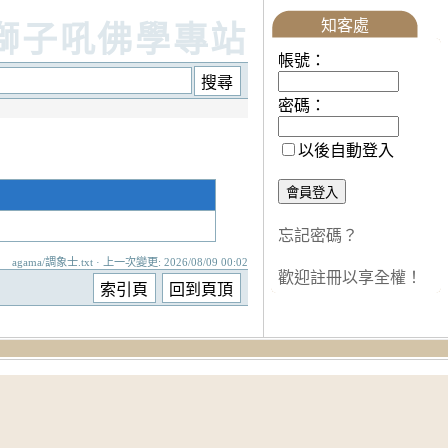
知客處
獅子吼佛學專站
帳號：
密碼：
以後自動登入
忘記密碼？
agama/調象士.txt · 上一次變更: 2026/08/09 00:02
歡迎註冊以享全權！