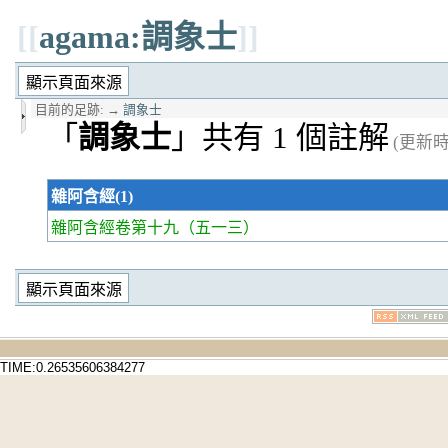
[[
agama:調象士
]]
目前的足跡:
→
調象士
「
調象士
」共有 1 個註解
(更新時間
雜阿含經(1)
雜阿含經卷第十九
（五一三）
TIME:0.26535606384277