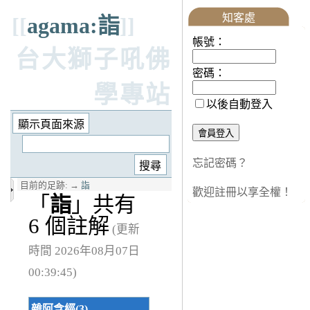
知客處
[[
agama:詣
]]
帳號：
台大獅子吼佛
密碼：
學專站
以後自動登入
忘記密碼？
目前的足跡:
→
詣
歡迎註冊以享全權！
「
詣
」共有
6 個註解
(更新
時間 2026年08月07日
00:39:45)
雜阿含經(3)