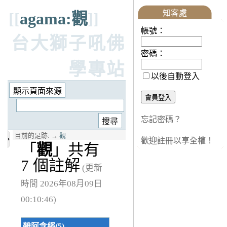
知客處
[[
agama:觀
]]
帳號：
台大獅子吼佛
密碼：
學專站
以後自動登入
忘記密碼？
目前的足跡:
→
觀
歡迎註冊以享全權！
「
觀
」共有
7 個註解
(更新
時間 2026年08月09日
00:10:46)
雜阿含經(5)