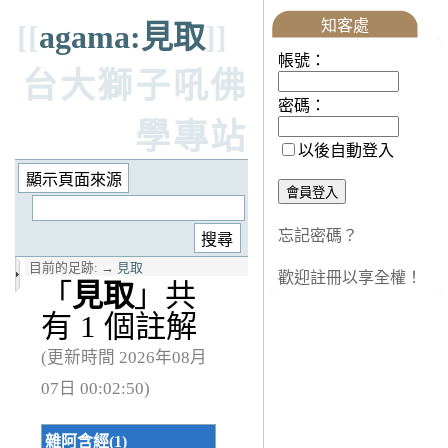
知客處
[[
agama:見取
]]
帳號：
台大獅子吼佛
密碼：
學專站
以後自動登入
忘記密碼？
目前的足跡:
→
見取
歡迎註冊以享全權！
「
見取
」共
有 1 個註解
(更新時間 2026年08月
07日 00:02:50)
雜阿含經(1)