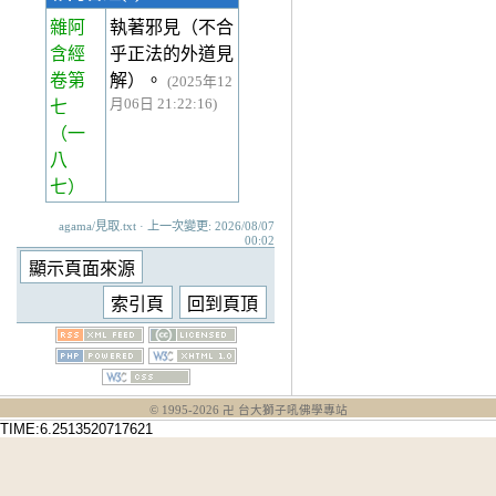
雜阿
執著邪見（不合
含經
乎正法的外道見
卷第
解）。
(2025年12
月06日 21:22:16)
七
（一
八
七）
agama/見取.txt · 上一次變更: 2026/08/07
00:02
© 1995-
2026
卍 台大獅子吼佛學專站
TIME:6.2513520717621