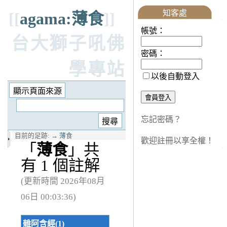
知客處
[[
agama:薄食
]]
帳號：
台大獅子吼佛
密碼：
學專站
以後自動登入
忘記密碼？
目前的足跡:
→
薄食
歡迎註冊以享全權！
「
薄食
」共
有 1 個註解
(更新時間 2026年08月
06日 00:03:36)
雜阿含經(1)