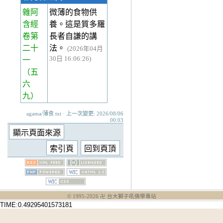
雜阿
微薄的食物供
含經
養。這是質多羅
卷第
長者自謙的講
二十
法。
(2026年04月
30日 16:06:26)
一
（五
六
九）
agama/薄食.txt · 上一次變更: 2026/08/06
00:03
© 1995-
2026
卍 台大獅子吼佛學專站
TIME:0.49295401573181