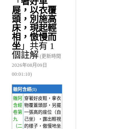
「
著好革
屣，以衣覆
頭，別施高
床，現起輕
相，慠慢而
坐
」共有 1
個註解
(更新時間
2026年08月09日
00:01:10)
雜阿含經(1)
雜阿
穿著好皮鞋，拿衣
含經
物覆蓋頭部，另擺
卷第
一張高的座位（自
九
己坐），露出輕視
（二
的樣子，傲慢地坐