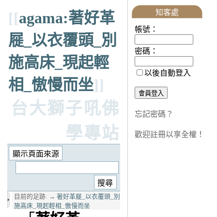
知客處
[[
agama:著好革
帳號：
屣_以衣覆頭_別
密碼：
施高床_現起輕
以後自動登入
相_慠慢而坐
]]
台大獅子吼佛
忘記密碼？
學專站
歡迎註冊以享全權！
目前的足跡:
→
著好革屣_以衣覆頭_別
施高床_現起輕相_慠慢而坐