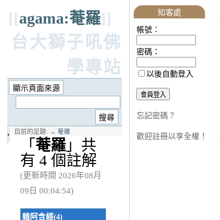
知客處
[[
agama:菴羅
]]
帳號：
台大獅子吼佛
密碼：
學專站
以後自動登入
忘記密碼？
目前的足跡:
→
菴羅
歡迎註冊以享全權！
「
菴羅
」共
有 4 個註解
(更新時間 2026年08月
09日 00:04:54)
雜阿含經(4)