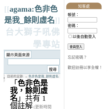
知客處
[[
agama:色非色
帳號：
是我_餘則虛名
]]
密碼：
台大獅子吼佛
以後自動登入
學專站
忘記密碼？
歡迎註冊以享全權！
目前的足跡:
→
色非色是我_餘則虛名
「
色非色是
我，餘則虛
名
」共有 1
個註解
(更新時間