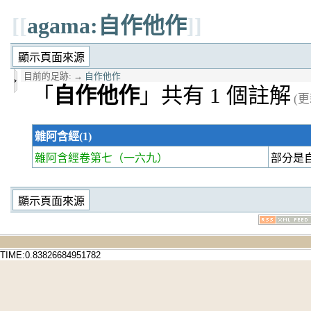
[[
agama:自作他作
]]
目前的足跡:
→
自作他作
「
自作他作
」共有 1 個註解
(更
雜阿含經(1)
雜阿含經卷第七
（一六九）
部分是
TIME:0.83826684951782