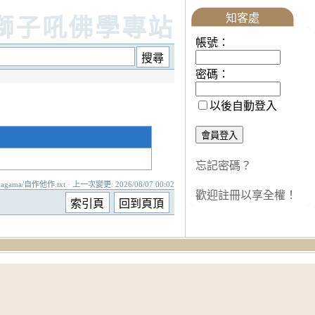
知客處
獅子吼佛學專站
帳號：
密碼：
以後自動登入
忘記密碼？
agama/自作他作.txt · 上一次變更: 2026/08/07 00:02
歡迎註冊以享全權！