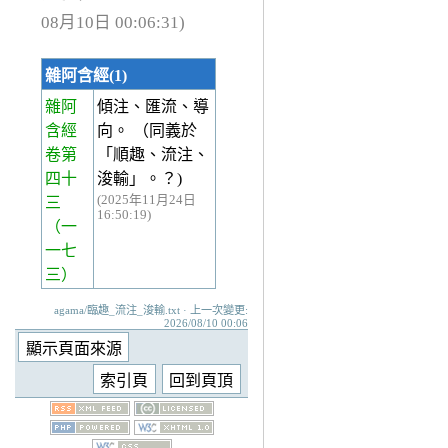
08月10日 00:06:31)
雜阿含經(1)
雜阿
傾注、匯流、導
含經
向。 （同義於
卷第
「順趣、流注、
四十
浚輸」。？)
(2025年11月24日
三
16:50:19)
（一
一七
三）
agama/臨趣_流注_浚輸.txt · 上一次變更:
2026/08/10 00:06