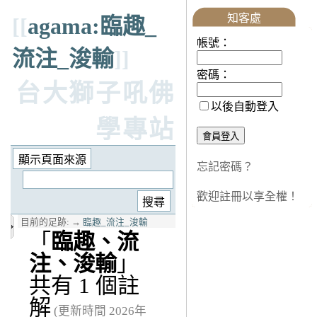
知客處
[[
agama:臨趣_
帳號：
流注_浚輸
]]
密碼：
台大獅子吼佛
以後自動登入
學專站
忘記密碼？
歡迎註冊以享全權！
目前的足跡:
→
臨趣_流注_浚輸
「
臨趣、流
注、浚輸
」
共有 1 個註
解
(更新時間 2026年