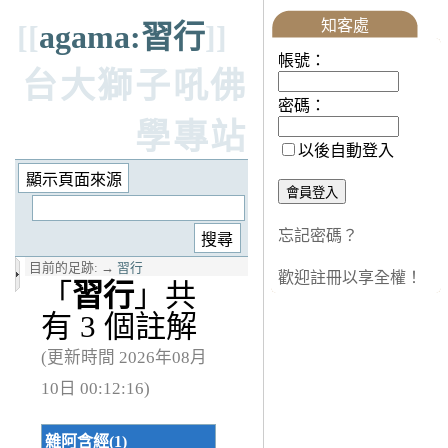
知客處
[[
agama:習行
]]
帳號：
台大獅子吼佛
密碼：
學專站
以後自動登入
忘記密碼？
目前的足跡:
→
習行
歡迎註冊以享全權！
「
習行
」共
有 3 個註解
(更新時間 2026年08月
10日 00:12:16)
雜阿含經(1)