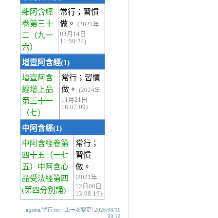
雜阿含經
常行；習慣
卷第三十
做。
(2021年
03月14日
二
（九一
11:58:24)
六）
增壹阿含經(1)
增壹阿含
常行；習慣
經增上品
做。
(2024年
11月21日
第三十一
18:07:09)
（七）
中阿含經(1)
中阿含經卷第
常行；
四十五
（一七
習慣
五）中阿含心
做。
(2021年
品受法經第四
12月08日
(第四分別誦)
13:08:19)
agama/習行.txt · 上一次變更: 2026/08/10
00:12