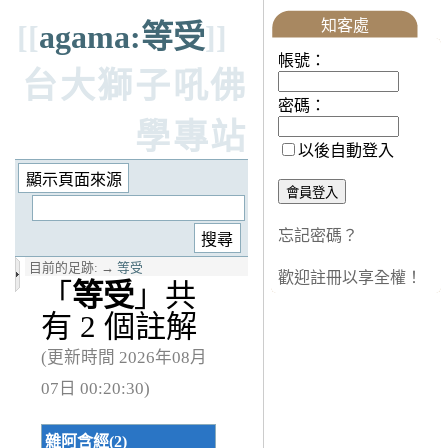
知客處
[[
agama:等受
]]
帳號：
台大獅子吼佛
密碼：
學專站
以後自動登入
忘記密碼？
目前的足跡:
→
等受
歡迎註冊以享全權！
「
等受
」共
有 2 個註解
(更新時間 2026年08月
07日 00:20:30)
雜阿含經(2)