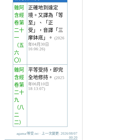
雜阿
正確地到達定
含經
境。又譯為「等
卷第
至」、「正
二十
受」，音譯「三
一
摩鉢底」。
(2026
年04月30日
（五
16:06:26)
六
〇）
雜阿
平等受持，即完
含經
全地修持。
(2025
年06月10日
卷第
18:13:07)
二十
九
（八
二
二）
agama/等受.txt · 上一次變更: 2026/08/07
00:20