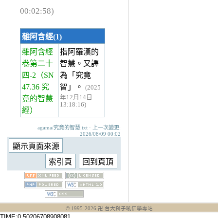
00:02:58)
雜阿含經(1)
雜阿含經
指阿羅漢的
卷第二十
智慧。又譯
四-2
（SN
為「究竟
47.36 究
智」。
(2025
年12月14日
竟的智慧
13:18:16)
經）
agama/究竟的智慧.txt · 上一次變更:
2026/08/09 00:02
© 1995-
2026
卍 台大獅子吼佛學專站
TIME:0.50206708908081