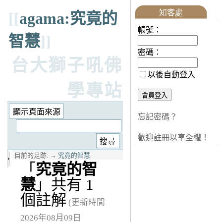
知客處
[[
agama:究竟的
帳號：
智慧
]]
密碼：
台大獅子吼佛
以後自動登入
學專站
忘記密碼？
歡迎註冊以享全權！
目前的足跡:
→
究竟的智慧
「
究竟的智
慧
」共有 1
個註解
(更新時間
2026年08月09日