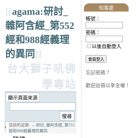
知客處
[[
agama:研討_
帳號：
雜阿含經_第552
密碼：
經和988經義理
以後自動登入
的異同
]]
台大獅子吼佛
忘記密碼？
學專站
歡迎註冊以享全權！
目前的足跡:
→
研討_雜阿含經_第552
經和988經義理的異同