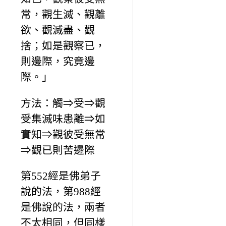
常，觀生滅、觀離
欲、觀滅盡、觀
捨；如是觀察已，
則邊際，究竟邊
際。」
方法：觸⇒受⇒觀
受集滅味患離⇒如
實知⇒觀彼受無常
⇒觀已則苦邊際
第552經是佛弟子
說的法，第988經
是佛說的法，兩者
不太相同，但同樣