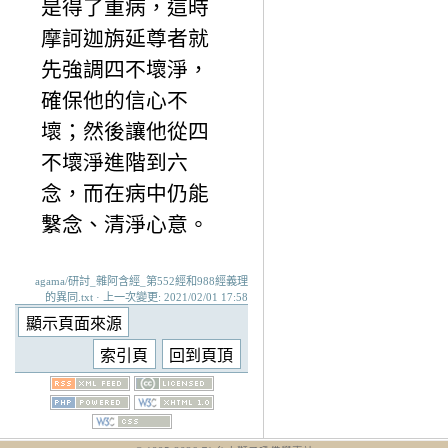
是得了重病，這時
摩訶迦旃延尊者就
先強調四不壞淨，
確保他的信心不
壞；然後讓他從四
不壞淨進階到六
念，而在病中仍能
繫念、清淨心意。
agama/研討_雜阿含經_第552經和988經義理
的異同.txt · 上一次變更: 2021/02/01 17:58