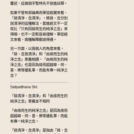
覆述，這幾個字暫時先不放進註釋。
如果不管有部論典而單從經藏來看，
「捨清淨、念清淨」，將捨、念分別
說清淨的這種解法，套進經文不一定
就比「只有因捨而生的純淨之念」來
得順，也不一定較容易理解。單從經
文來看，兩種解釋都說得通。
另一方面，以我個人的角度來看，
「捨、念皆清淨」和「由捨而生的純
淨之念」意義相通，「由捨而生的純
淨之念」也是因為捨而超越尋、伺、
喜、樂等擾亂事，而能有專一純淨之
念？
Satipatthana Shi:
「捨清淨、念清淨」和「由捨而生的
純淨之念」意義並不相同
「由捨而生的純淨之念」是因為捨而
超越尋、伺、喜、樂等擾亂事，而能
有專一純淨之念。
「捨清淨、念清淨」是指由「捨、念