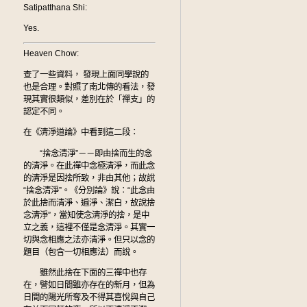
Satipatthana Shi:
Yes.
Heaven Chow:
查了一些資料， 發現上面同學說的
也是合理。對照了南北傳的看法，發
現其實很類似，差別在於「禪支」的
認定不同。
在《清淨道論》中看到這二段：
“捨念清淨”－－即由捨而生的念
的清淨。在此禪中念極清淨，而此念
的清淨是因捨所致，非由其他；故說
“捨念清淨”。《分別論》說︰“此念由
於此捨而清淨、遍淨、潔白，故說捨
念清淨”，當知使念清淨的捨，是中
立之義，這裡不僅是念清淨。其實一
切與念相應之法亦清淨。但只以念的
題目（包含一切相應法）而說。
雖然此捨在下面的三禪中也存
在，譬如日間雖亦存在的新月，但為
日間的陽光所奪及不得其喜悅與自己