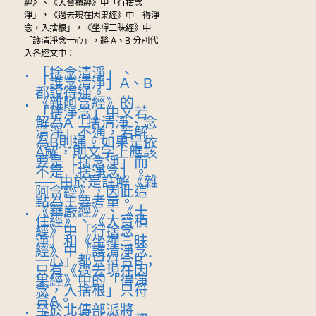
經》、《大寶積經》中「行捨念
淨」，《過去現在因果經》中「得淨
念，入捨根」，《坐禪三昧經》中
「護清淨念一心」，將 A、B 分別代
入各經文中：
「捨念清淨」、
「護念清淨」A、B
都說得通。
《雜阿含經》的
「捨淨念」中文若
解為A「捨清淨、念
清淨」不通，若解
為B則通。如果是依
A解，則文字上應該
要是「捨念淨」而
不是「捨淨念」。
── 由於是註解《雜
阿含經》，因此這
點為主要考量。
《華嚴經》、《十
住經》、《大寶積
經》中「行捨念
淨」和《坐禪三昧
經》中「護清淨念
一心」都只符合B；
只有《過去現在因
果經》中的「得淨
念，入捨根」只符
合A。
至於北傳部派將