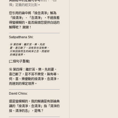
其餘經中的定義可參考
研討：「四
禪」定義的經文比對
。
您引用的論中將「捨念清淨」解為
「捨清淨」、「念清淨」，不過我看
得蠻模糊的。能否麻煩您提供白話的
解釋呢？ 謝謝！
Satipatthana Shi:
⑯ 第四禪：離於苦、樂，先前
憂、喜已斷了，沒有苦也沒有樂，
只有因捨而生的純淨之念，而達到
的禪定境界。
[二個句子重複]
⑯ 第四禪：離於苦、樂，先前憂、
喜已斷了，是不苦不樂受，無有尋、
伺、喜、樂擾動的捨清淨、念清淨，
而達到的禪定境界。
David Chiou:
還是蠻模糊的，我的解讀是有部論典
講的「捨清淨、念清淨」指「清淨的
捨、清淨的念」，是嗎？