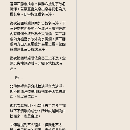
答第四靜慮捨念。俱離八擾亂事故名
清淨。苦樂憂喜入息出息尋伺名為八
擾亂事。此中皆無獨名清淨。
復次第四靜慮無內外災故名清淨。下
三靜慮有內外災不名清淨。謂初靜慮
內有尋伺火故外為火災所燒。第二靜
慮內有極喜水故外為水災爛。第三靜
慮內有出入息風故外為風災飄。第四
靜慮無此三災故說清淨。
復次第四靜慮所依身器三災不及。念
無忘失捨無諠雜。非如下地故說清
淨。
..... 略.....
北傳這裡也是分成捨清淨與念清淨，
但不像清淨道論那樣指出是因為捨清
淨，所以念清淨。
但若看其原因，也是捨去了許多三禪
以下不清淨的成份，所以說是因為由
捨而來，也是合理。
北傳還提到不少理由，但我也不太