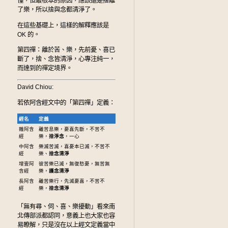
懂，但最根本的原因，應該還是捨離
了樂，所以捨與念都清淨了。
在這些基礎上，這樣的解釋應該是
OK 的。
第四禪：離於苦、樂，先前憂、喜已
斷了，捨、念皆清淨，心專注純一，
而達到的禪定境界。
David Chiou:
若依阿含經文中的「第四禪」定義：
經名
定義
雜阿含
離苦息樂，憂喜先斷，不苦不
經
樂，
捨淨念
，一心
中阿含
樂滅苦滅，喜憂本已滅，不苦不
經
樂、
捨念清淨
增壹阿
彼苦樂已滅，無復愁憂，無苦無
含經
樂，
護念清淨
長阿含
離苦樂行，先滅憂喜，不苦不
經
樂，
捨念清淨
「無有尋、伺、喜、樂擾動」看來南
北傳部派都認同，意義上也大家也容
易瞭解，只是沒在以上經文定義當中