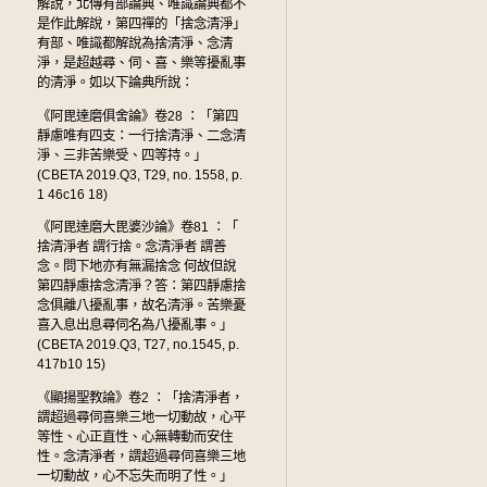
解說，北傳有部論典、唯識論典都不
是作此解說，第四禪的「捨念清淨」
有部、唯識都解說為捨清淨、念清
淨，是超越尋、伺、喜、樂等擾亂事
的清淨。如以下論典所說：
《阿毘達磨俱舍論》卷28 ：「第四
靜慮唯有四支：一行捨清淨、二念清
淨、三非苦樂受、四等持。」
(CBETA 2019.Q3, T29, no. 1558, p.
1 46c16 18)
《阿毘達磨大毘婆沙論》卷81 ：「
捨清淨者 謂行捨。念清淨者 謂善
念。問下地亦有無漏捨念 何故但說
第四靜慮捨念清淨？答：第四靜慮捨
念俱離八擾亂事，故名清淨。苦樂憂
喜入息出息尋伺名為八擾亂事。」
(CBETA 2019.Q3, T27, no.1545, p.
417b10 15)
《顯揚聖教論》卷2 ：「捨清淨者，
謂超過尋伺喜樂三地一切動故，心平
等性、心正直性、心無轉動而安住
性。念清淨者，謂超過尋伺喜樂三地
一切動故，心不忘失而明了性。」