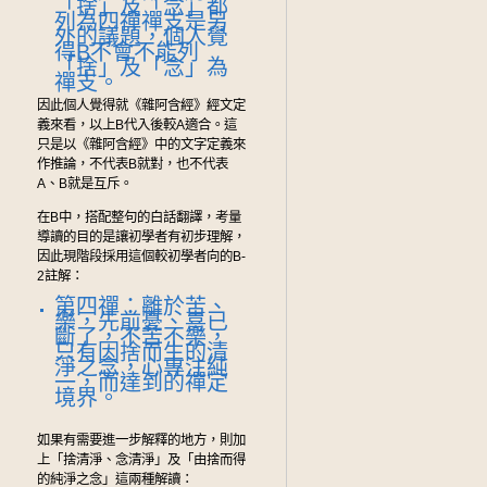
「捨」及「念」都
列為四禪禪支是另
外的議題，個人覺
得B不會不能列
「捨」及「念」為
禪支。
因此個人覺得就《雜阿含經》經文定
義來看，以上B代入後較A適合。這
只是以《雜阿含經》中的文字定義來
作推論，不代表B就對，也不代表
A、B就是互斥。
在B中，搭配整句的白話翻譯，考量
導讀的目的是讓初學者有初步理解，
因此現階段採用這個較初學者向的B-
2註解：
第四禪：離於苦、
樂，先前憂、喜已
斷了，不苦不樂，
只有因捨而生的清
淨之念，心專注純
一，而達到的禪定
境界。
如果有需要進一步解釋的地方，則加
上「捨清淨、念清淨」及「由捨而得
的純淨之念」這兩種解讀：