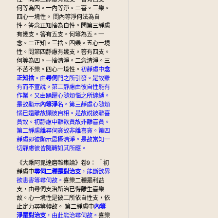
何等為四。一內等淨。二喜。三樂。
四心一境性。 問內等淨何法為自
性。答念正知捨為自性。問第三靜慮
有幾支。答有五支。何等為五。一
念。二正知。三捨。四樂。五心一境
性。問第四靜慮有幾支。答有四支。
何等為四。一捨清淨。二念清淨。三
不苦不樂。四心一境性。
初靜慮中
念
正知捨
。由
尋伺
門之所引發。是故雖
有而不宣說。第二靜慮由彼自性能有
作業。又由踊躍心隨煩惱之所纏縛。
是故顯示
內等淨
名。第三靜慮心隨煩
惱已遠離故顯彼自相。是故說彼離喜
貪故。初靜慮中離欲貪故非離喜貪。
第二靜慮離尋伺貪故非離喜貪。第四
靜慮即彼顯示最極清淨。是故當知一
切靜慮彼皆隨轉如其所應。
《大乘阿毘達磨雜集論》卷9：「 初
靜慮中
尋伺二種是對治支
，能斷欲界
欲恚害等尋伺故。
喜樂二種是利益
支，由尋伺支治所治已得離生喜樂
故。心一境性是彼二所依自性支，依
止定力尋等轉故。 第二靜慮中
內等
淨是對治支
，由此能治尋伺故。
喜樂