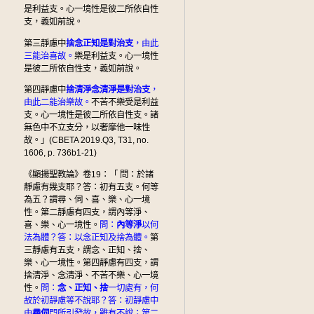
是利益支。心一境性是彼二所依自性
支，義如前說。
第三靜慮中
捨念正知是對治支
，由此
三能治喜故。
樂是利益支。心一境性
是彼二所依自性支，義如前說。
第四靜慮中
捨清淨念清淨是對治支
，
由此二能治樂故。
不苦不樂受是利益
支。心一境性是彼二所依自性支。諸
無色中不立支分，以奢摩他一味性
故。」(CBETA 2019.Q3, T31, no.
1606, p. 736b1-21)
《顯揚聖教論》卷19：「 問：於諸
靜慮有幾支耶？答：初有五支。何等
為五？謂尋、伺、喜、樂、心一境
性。第二靜慮有四支，謂內等淨、
喜、樂、心一境性。
問：
內等淨
以何
法為體？答：以念正知及捨為體。
第
三靜慮有五支，謂念、正知、捨、
樂、心一境性。第四靜慮有四支，謂
捨清淨、念清淨、不苦不樂、心一境
性。
問：
念、正知、捨
一切處有，何
故於初靜慮等不說耶？答：初靜慮中
由
尋伺
門所引發故，雖有不說；第二