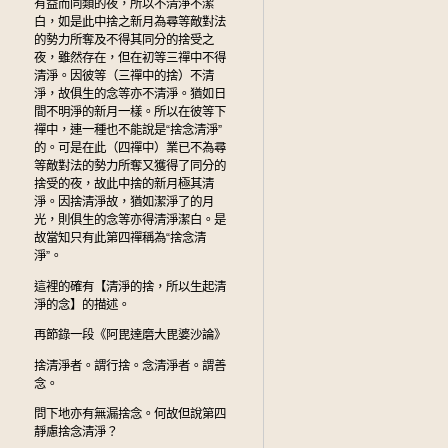
有益而同類的夜，所以不清淨不潔
白，如是此中捨之新月為尋等敵對法
的勢力所奪及不得其同分的捨受之
夜，雖然存在，但在初等三禪中不得
清淨。因彼等（三禪中的捨）不清
淨，故俱生的念等亦不清淨。猶如日
間不明淨的新月一樣。所以在彼等下
禪中，連一種也不能說是“捨念清淨”
的。可是在此（四禪中）業已不為尋
等敵對法的勢力所奪又獲得了同分的
捨受的夜，故此中捨的新月極其清
淨。因捨清淨故，猶如潔淨了的月
光，則俱生的念等亦得清淨潔白。是
故當知只有此第四禪稱為“捨念清
淨”。
這裡的確有【清淨的捨，所以生起清
淨的念】的描述。
再節錄一段《阿毘達磨大毘婆沙論》
捨清淨者。謂行捨。念清淨者。謂善
念。
問下地亦有無漏捨念。何故但說第四
靜慮捨念清淨？