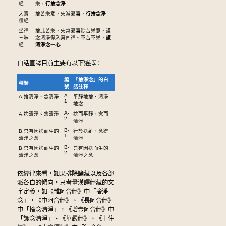
經
樂，
行捨念淨
大寶
捨苦樂意，先滅憂喜，
行捨念淨
積經
坐禪
捨此苦樂，先棄憂喜除苦樂意，護
三昧
念清淨得入第四禪。不苦不樂，
護
經
清淨念一心
白話直譯目前主要有以下選擇：
編
「捨淨念」的白
種類
號
話註釋
A-
A.捨清淨、念清淨
平靜地捨、清淨
1
地念
A-
A.捨清淨、念清淨
捨而平靜、念而
2
清淨
B-
B.只有因捨而生的
行於捨離、念得
1
清淨之念
清淨
B-
B.只有因捨而生的
只有因捨而生的
2
清淨之念
清淨之念
依經律來看，如果排除論藏以及各部
派各自的傾向，只考量漢譯經藏的文
字定義，如《雜阿含經》中「捨淨
念」，《中阿含經》、《長阿含經》
中「捨念清淨」，《增壹阿含經》中
「護念清淨」、《華嚴經》、《十住