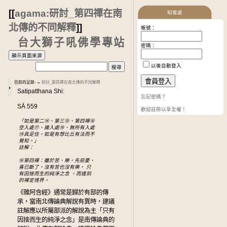
[[
agama:研討_第四禪在南
知客處
北傳的不同解釋
]]
帳號：
台大獅子吼佛學專站
密碼：
以後自動登入
目前的足跡:
→
研討_第四禪在南北傳的不同解釋
Satipatthana Shi:
忘記密碼？
SĀ 559
歡迎註冊以享全權！
「如是第二⑭、第三⑮、第四禪⑯
空入處⑰、識入處⑱、無所有入處
⑲具足住。如是有想比丘有法而不
覺知。」
註解：
⑯第四禪：離於苦、樂，先前憂、
喜已斷了，沒有苦也沒有樂， 只
有因捨而生的純淨之念 ，而達到
的禪定境界。
《雜阿含經》通常是歸於有部的傳
承，當南北傳論典解說有異時，建議
註解應以所屬部派的解說為主「只有
因捨而生的純淨之念」是南傳論典的