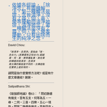
依據各經論，「捨
淨念」有兩種解
法，第一種解法是
捨、念皆清淨，沒
有了尋、伺、喜、
樂等擾動而清淨地
捨、清淨地念，第
二種解法是沒有了
尋、伺、喜、樂等
擾動，只有因捨而
生的純淨之念。
David Chiou:
「捨清淨、念清淨」是指由「捨、
念合力」(其實還有正知合力) 超越
尋、伺、喜、樂等擾亂事，故在第
四禪達到捨清淨、念清淨
南北傳的解說是不同的，北傳這點
在實修上是好用的。
請問是指什麼實修方法呢? 或是有什
麼文章連結? 謝謝。
Satipatthana Shi:
《瑜伽師地論》卷63：「 問初靜慮
有幾支。答有五支。何等為五。一
尋。二伺。三喜。四樂。五心一境
性。問第二靜慮有幾支。答有四支。