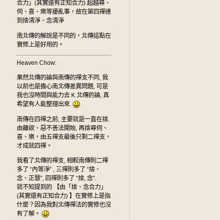
合力」(其實還有正知合力) 超越尋、
伺、喜、樂等擾亂事，故在第四禪達
到捨清淨、念清淨
南北傳的解說是不同的，北傳這點在
實修上是好用的。
Heaven Chow:
果然北傳的論與南傳的禪支不同, 我
以前也是擔心南北傳差異問題, 可是
我也沒時間與能力去 K 北傳的論, 真
希望有人能整理出來.
南傳在四禪之前, 主要就是一直在捨.
由離欲、惡不善法開始, 再捨尋伺、
喜、樂，由五禪支最後只剩二禪支，
才成就四禪。
我看了北傳的禪支, 相較南傳則二禪
多了 “內等淨” , 三禪則多了 “捨、
念、正慧”, 四禪則多了 “捨, 念”.
就不知提到的 【由「捨、念合力」
(其實還有正知合力) 】在實修上是指
什麼？因為我對北傳禪法的實修也沒
有了解。