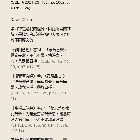
(CBETA 2019.Q3, T31, no. 1602, p.
487b20 24)
David Chiou:
第四禪超過我的程度，因此所寫的註
解，是找到白話的註解中大致可套用
於不同經文的：
《雜阿含經》卷14：「離苦息樂，
憂喜先斷，不苦不樂，捨淨念，一
心，具足第四禪」
(CBETA, T02, no.
99, p. 97, a14-15)
《增壹阿含經》卷7〈安般品 17〉：
「彼苦樂已滅，無復愁憂，無苦無
樂，護念清淨，遊於四禪。」
(CBETA, T02, no. 125, p. 582, b9-
11)
《坐禪三昧經》卷2：「復以善妙捨
此苦樂，先棄憂喜除苦樂意，護念清
淨入第四禪。不苦不樂護清淨念一
心」
(CBETA, T15, no. 614, p. 278,
a12-14)