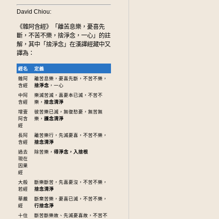
David Chiou:
《雜阿含經》「離苦息樂，憂喜先
斷，不苦不樂，捨淨念，一心」的註
解，其中「捨淨念」在漢譯經藏中又
譯為：
經名
定義
雜阿
離苦息樂，憂喜先斷，不苦不樂，
含經
捨淨念
，一心
中阿
樂滅苦滅，喜憂本已滅，不苦不
含經
樂，
捨念清淨
增壹
彼苦樂已滅，無復愁憂，無苦無
阿含
樂，
護念清淨
經
長阿
離苦樂行，先滅憂喜，不苦不樂，
含經
捨念清淨
過去
除苦樂，
得淨念，入捨根
現在
因果
經
大般
斷樂斷苦，先喜憂沒，不苦不樂，
若經
捨念清淨
華嚴
斷棄苦樂，憂喜已滅，不苦不樂，
經
行捨念淨
十住
斷苦斷樂故、先滅憂喜故，不苦不