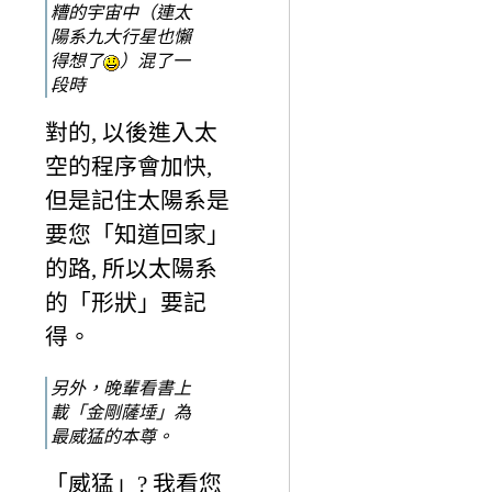
糟的宇宙中（連太
陽系九大行星也懶
得想了
）混了一
段時
對的, 以後進入太
空的程序會加快,
但是記住太陽系是
要您「知道回家」
的路, 所以太陽系
的「形狀」要記
得。
另外，晚輩看書上
載「金剛薩埵」為
最威猛的本尊。
「威猛」? 我看您