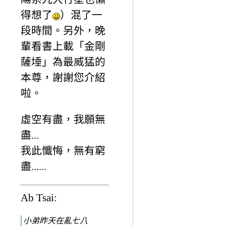
得想了
）混了一
段時間。另外，晚
輩看書上載「金剛
薩埵」為最威猛的
本尊，謝謝您介紹
啦。
虛空有盡，我願無
盡...
我此懺悔，無有窮
盡......
Ab Tsai:
小弟昨天在亂七八