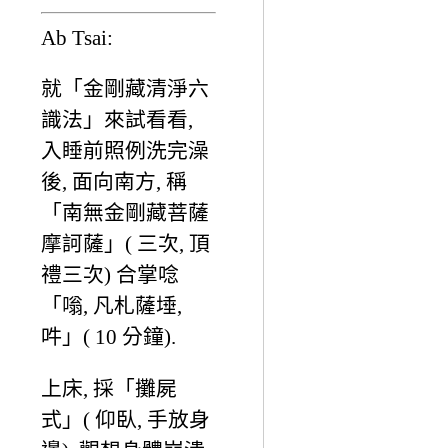
Ab Tsai:
就「金剛藏清淨六
識法」來試看看,
入睡前照例洗完澡
後, 面向南方, 稱
「南無金剛藏菩薩
摩訶薩」( 三次, 頂
禮三次) 合掌唸
「嗡, 凡札薩埵,
吽」( 10 分鐘).
上床, 採「攤屍
式」( 仰臥, 手放身