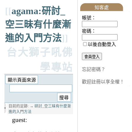
知客處
[[
agama:研討_
帳號：
空三昧有什麼漸
密碼：
進的入門方法
]]
以後自動登入
台大獅子吼佛
學專站
忘記密碼？
歡迎註冊以享全權！
目前的足跡:
→
研討_空三昧有什麼漸
進的入門方法
guest: