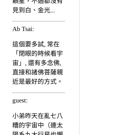
顆星，不過都沒有
見到白、金光...
Ab Tsai:
這個要多試, 常在
「閉眼的時候看宇
宙」, 還有多念佛,
直接和諸佛菩薩親
近是最好的方式。
guest:
小弟昨天在亂七八
糟的宇宙中（連太
陽系九大行星也懶