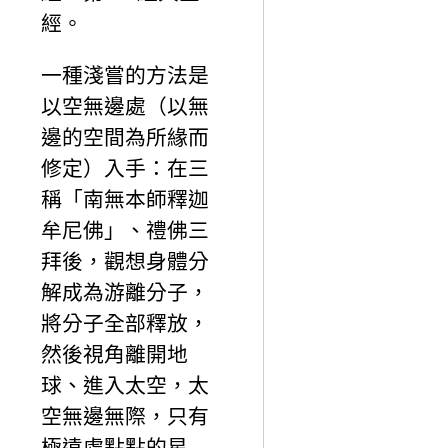
經。
一種淺嘗的方法是
以空無邊處（以無
邊的空間為所緣而
修定）入手：在三
稱「南無本師釋迦
牟尼佛」、禮佛三
拜後，觀想身體分
解成為游離分子，
將分子全部釋放，
然後視角離開地
球、進入太空，太
空無邊無際，只有
極遠處點點的星