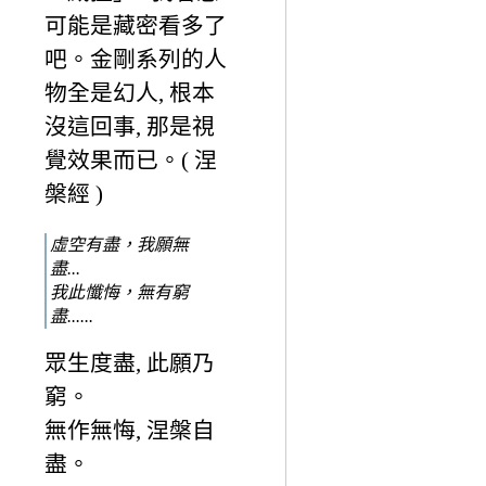
可能是藏密看多了
吧。金剛系列的人
物全是幻人, 根本
沒這回事, 那是視
覺效果而已。( 涅
槃經 )
虛空有盡，我願無
盡...
我此懺悔，無有窮
盡......
眾生度盡, 此願乃
窮。
無作無悔, 涅槃自
盡。