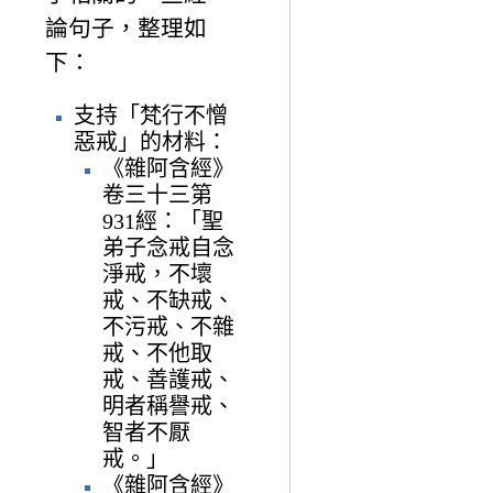
論句子，整理如
下：
支持「梵行不憎
惡戒」的材料：
《雜阿含經》
卷三十三第
931經：「聖
弟子念戒自念
淨戒，不壞
戒、不缺戒、
不污戒、不雜
戒、不他取
戒、善護戒、
明者稱譽戒、
智者不厭
戒。」
《雜阿含經》