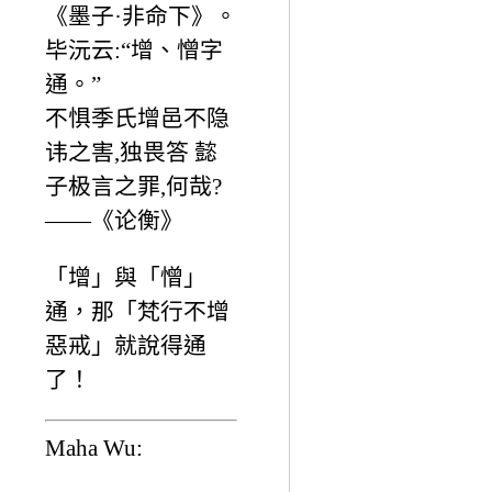
《墨子·非命下》。
毕沅云:“增、憎字
通。”
不惧季氏增邑不隐
讳之害,独畏答 懿
子极言之罪,何哉?
——《论衡》
「增」與「憎」
通，那「梵行不增
惡戒」就說得通
了！
Maha Wu: