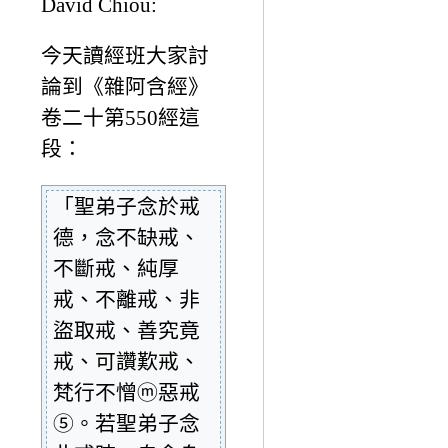
David Chiou:
今天讀經班大家討
論到《雜阿含經》
卷二十第550經這
段：
「聖弟子念於戒
德，念不缺戒、
不斷戒、純厚
戒、不離戒、非
盜取戒、善究竟
戒、可讚歎戒、
梵行不憎ⓜ惡戒
⑤。若聖弟子念