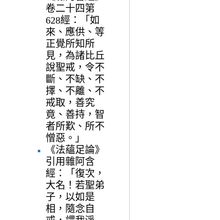
卷二十四第
628經：「如
來、應供、等
正覺所知所
見，為諸比丘
說聖戒，令不
斷、不缺、不
擇、不離、不
戒取，善究
竟、善持，智
者所歎、所不
憎惡。」
《法蘊足論》
引用雜阿含
經：「復次，
大名！若聖弟
子，以如是
相，隨念自