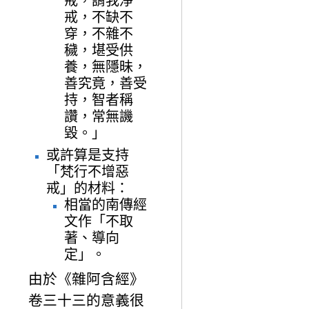
戒，謂我淨
戒，不缺不
穿，不雜不
穢，堪受供
養，無隱昧，
善究竟，善受
持，智者稱
讚，常無譏
毀。」
或許算是支持
「梵行不增惡
戒」的材料：
相當的南傳經
文作「不取
著、導向
定」。
由於《雜阿含經》
卷三十三的意義很