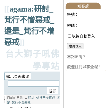
知客處
[[
agama:研討_
帳號：
梵行不憎惡戒_
密碼：
還是_梵行不增
以後自動登入
惡戒
]]
台大獅子吼佛
忘記密碼？
學專站
歡迎註冊以享全權！
目前的足跡:
→
研討_梵行不憎惡戒_還
是_梵行不增惡戒