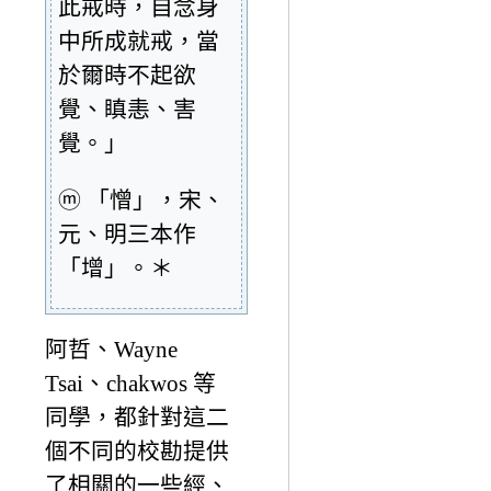
此戒時，自念身
中所成就戒，當
於爾時不起欲
覺、瞋恚、害
覺。」
ⓜ 「憎」，宋、
元、明三本作
「增」。＊
阿哲、Wayne
Tsai、chakwos 等
同學，都針對這二
個不同的校勘提供
了相關的一些經、