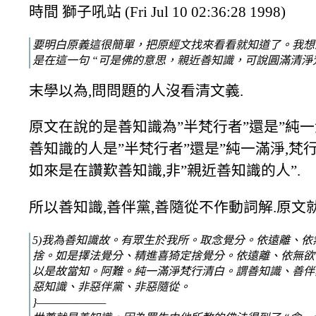
時間 獅子吼站 (Fri Jul 10 02:36:28 1998)
要明白原義這很簡單，把原經文找來看看就知道了。我想
是在這一句 “可是佛的意思，親近善知識，可說圓滿清淨
末學以為,問問題的人沒看清文義.
原文在說的是善知識為”半梵行者”還是”純一
善知識的人是”半梵行者”還是”純一滿淨,梵行
如來是在讚歎善知識,非”親近善知識的人”.
所以善知識,善伴黨,善隨從不作動詞解.原文
5)我為善知識故。有眾生於我所。取念覺分。依遠離、依
捨。如是擇法覺分、精進喜猗定捨覺分。依遠離、依無欲
以是故當知。阿難。純一滿淨梵行清白。謂善知識、善伴
惡知識、非惡伴黨、非惡隨從。
}———————