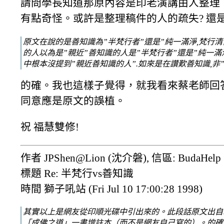
請問學長知道那原內容是印老演講由人整理，
有點奇怪。或許是整理稿件的人的疏失? 還
原文在說的是善知識為”半梵行者”還是”純一滿淨,梵行清
的人以為是”親近”善知識的人是”半梵行者”還是”純一滿淨
中根本沒提到”親近善知識的人”.如來是在讚歎善知識,非”
的確。我也這樣子覺得，就我看來蔡老師回答
同意應是原文的誤植。
祝 福慧雙修!
作者 JPShen@Lion (沈介磐), 信區: BudaHelp
標題 Re: 半梵行vs善知識
時間 獅子吼站 (Fri Jul 10 17:00:28 1998)
其實以上是網友從印順光碟中引出來的。此段話原文出自
「成佛之道」一書增註本（而不是網友自己寫的）。的確