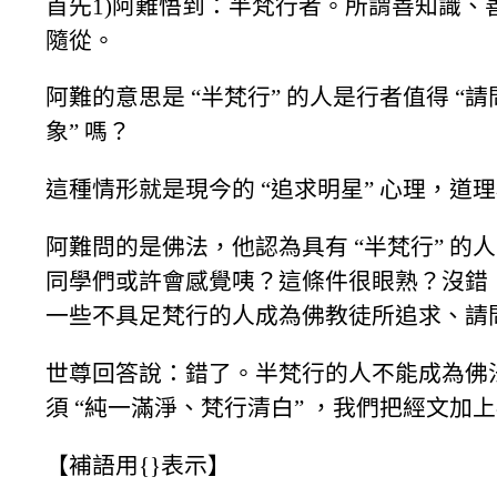
首先1)阿難悟到：半梵行者。所謂善知識
隨從。
阿難的意思是 “半梵行” 的人是行者值得 “請
象” 嗎？
這種情形就是現今的 “追求明星” 心理，道
阿難問的是佛法，他認為具有 “半梵行” 的
同學們或許會感覺咦？這條件很眼熟？沒錯，原
一些不具足梵行的人成為佛教徒所追求、請
世尊回答說：錯了。半梵行的人不能成為佛法
須 “純一滿淨、梵行清白” ，我們把經文加
【補語用{}表示】