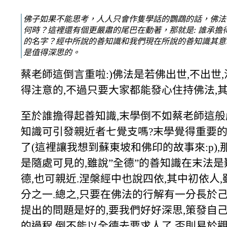
佛子如果不能思考，人人只會作隻學話的鸚鵡的話，佛法
何時？這裡還有個更嚴肅的尾巴在動著，那就是: 誰承擔得
的名字？經中所說的善知識和我們現在所說的善知識其意
是值得深思的。
蔡老師這倒言重啦:)佛法是若佛出世,不出世
得注意的,不過只要大家都能發心住持佛法,其
至於誰擔得起善知識,末學倒不如蔡老師這般嚴
知識可引發親近者七覺支嗎?末學覺得重要的
了(這裡讓我想到蘇東坡和佛印的故事來:p)
是隨處可見的,雖說”全德”的善知識在末法是
德,也可親近.涅槃經中也說四依,其中初依人
分之一.總之,只要在佛法的行解有一分長於己
提出的問題是好的,要我們好好深思,策發自
的過程,倒不能以全德去要求人了,否則易於