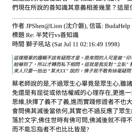
們現在所說的善知識其意義相差幾里？這是
作者 JPShen@Lion (沈介磐), 信區: BudaHelp
標題 Re: 半梵行vs善知識
時間 獅子吼站 (Sat Jul 11 02:16:49 1998)
這樣簡單的邏輯不該有疑問才是。原來問的人可是被 “印
給嚇到了，所以才轉而私下相問。這就是我反對 “立臥” 
來人只要一抬出 “某大XX” 說的，佛子就不敢有絲毫疑問
蔡老師說的是,不過眾生心畢竟是眾生心,雖諸
免還是有屈從或依怙權威的心理存在,更進一
思維,抉擇了義不了義,進而實踐修證者不也
會問佛其滅後當依何,其實也不過反應了眾生
落於文字,佛住世時有佛可問,佛滅後就不得
而不能忘指者不也比比皆是?