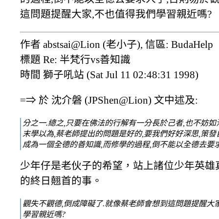
這問題提醒大家,不也值得我們學習親近嗎?
作者 abstsai@Lion (老小子), 信區: BudaHelp
標題 Re: 半梵行vs善知識
時間 獅子吼站 (Sat Jul 11 02:48:31 1998)
=⇒ 於 沈介磐 (JPShen@Lion) 文中述及:
分之一.總之,只要在佛法的行解有一分長於己者,也不妨如法
末學以為,蔡老師提出的問題是好的,要我們好好深思,策發
成為一個全德的善知識,而修學的過程,倒不能以全德去要
少年仔是老伙子的希望，站上諸位少年英雄
的終日翹首的事。
觀失不觀德,倒成障礙了.就像蔡老師會想到這問題提醒大
學習親近嗎?