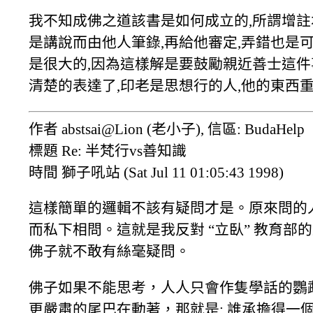
我不知成佛之道該書是如何成立的,所謂增註
是講說而由他人筆錄,再給他審定,弄錯也是
是很大的,因為這樣解是要鼓勵親近善士這件
清楚的表達了,印老是思想行的人,他的東西重
作者 abstsai@Lion (老小子), 信區: BudaHelp
標題 Re: 半梵行vs善知識
時間 獅子吼站 (Sat Jul 11 01:05:43 1998)
這樣簡單的邏輯不該有疑問才是。原來問的人
而私下相問。這就是我反對 “立臥” 教育部的
佛子就不敢有絲毫疑問。
佛子如果不能思考，人人只會作隻學話的鸚
更嚴肅的尾巴在動著，那就是: 誰承擔得一個