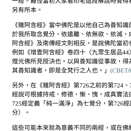
一經。難怪當初大家看印老這段解說時覺得
另有所本。
《雜阿含經》當中佛陀是以他自己為善知識
於我所取念覺分，依遠離、依無欲、依滅、
阿含經》及南傳經文則相反，是說佛陀當初
例如《增壹阿含經》卷四十〈九眾生居品4
燈光佛所見授決也。以與善知識從事故，得
其善知識者，即是全梵行之人也。」
(CBETA,
另外，在《雜阿含經》第726之前的第724、7
經說可根據持戒、修德、慚、愧，成真實法
725經定義「純一滿淨」為七覺分，第72
分）。
這些可能本來就為意義不同的兩經，或在佛