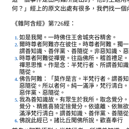
何？」經上的原文出處有很多，我們找一個
《雜阿含經》第726經：
如是我聞。一時佛住王舍城夾谷精舍。
爾時尊者阿難亦在彼住。時尊者阿難。獨一
謂善知識、善伴黨、善隨從。非惡知識、惡
時尊者阿難從禪覺。往詣佛所。稽首禮足。
禪思思惟。作是念：半梵行者、所謂善知識
隨從。
佛告阿難：「莫作是言。半梵行者。謂善知
惡隨從。所以者何。純一滿淨，梵行清白。
惡伴黨、惡隨從。
我為善知識故。有眾生於我所。取念覺分。
覺分、精進喜猗定捨覺分。依遠離、依無欲
滿淨梵行清白。謂善知識、善伴黨、善隨從
佛說此經已。諸比丘聞佛所說。歡喜奉行