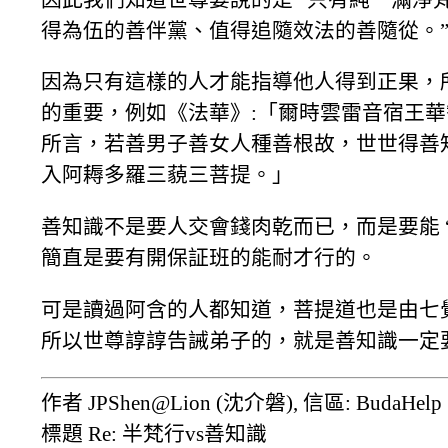
得為伍的善伴黨、值得追隨效法的善隨從。
因為只有這樣的人才能指導他人得到正果，
的重要，例如《法華》:「爾時雲雷音宿王
所言，若善男子善女人種善根故，世世得善
入阿耨多羅三藐三菩提。」
善知識不是要人交會錢肉乾而已，而是要能 
簡直是要有開保証班的能耐才行的。
可是讀過阿含的人都知道，菩提道也是由七覺
所以世尊諄諄告誡弟子的，就是善知識一定
作者 JPShen@Lion (沈介磐), 信區: BudaHelp
標題 Re: 半梵行vs善知識