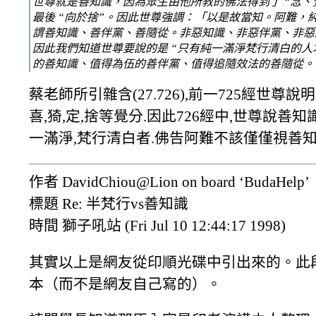
世尊就是善知識，因為眾生由他所教的佛法得到了 “念、覺
最後 “向於捨”。因此世尊強調：「以是故當知。阿難，
謂善知識、善伴黨、善隨從。非惡知識、非惡伴黨、非惡
因此我們知道世尊要說的是 “只有純一滿淨梵行清白的人
的善知識、值得為伍的善伴黨、值得追隨效法的善隨從。
蔡老師所引雜含(27.726),前一725經世尊說
喜,猗,定,捨等覺分.因此726經中,世尊說
一滿淨,梵行清白者.佛告阿難不該僅僅視善知
作者 DavidChiou@Lion on board ‘BudaHelp’
標題 Re: 半梵行vs善知識
時間 獅子吼站 (Fri Jul 10 12:44:17 1998)
其實以上是網友從印順光碟中引出來的。此
本（而不是網友自己寫的）。