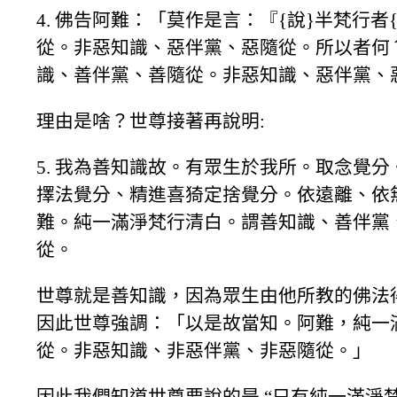
4. 佛告阿難：「莫作是言：『{說}半梵行者
從。非惡知識、惡伴黨、惡隨從。所以者何
識、善伴黨、善隨從。非惡知識、惡伴黨、
理由是啥？世尊接著再說明:
5. 我為善知識故。有眾生於我所。取念覺
擇法覺分、精進喜猗定捨覺分。依遠離、依
難。純一滿淨梵行清白。謂善知識、善伴黨
從。
世尊就是善知識，因為眾生由他所教的佛法得到
因此世尊強調：「以是故當知。阿難，純一
從。非惡知識、非惡伴黨、非惡隨從。」
因此我們知道世尊要說的是 “只有純一滿淨