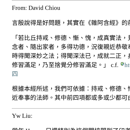
From: David Chiou
言殷說得是好問題，其實在《雜阿含經》的
「若比丘持戒、修德、慚、愧，成真實法，
念者、隨出家者，多得功德，況復親近恭敬
時得聞深妙之法；得聞深法已，成就二正，
修習滿足，乃至捨覺分修習滿足。」 c.f.
h
四
根據本經所述，我們可依據：持戒、修德、
近奉事的法師。其中前四項都或多或少都可
Yw Liu: