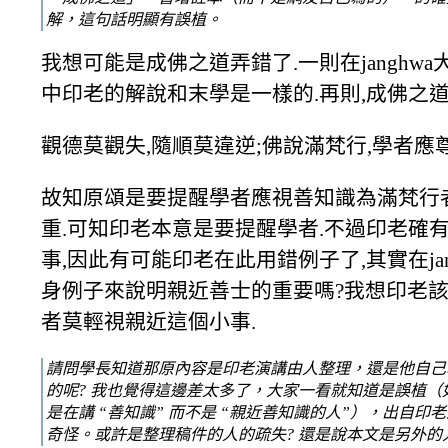
解，這句話明顯有誤植。
我想可能是成佛之道弄錯了.一則在janghw
中印老的解說和末學是一樣的.再則,成佛之道
觀德莫觀失,隨順莫違逆;佛說滿梵行,學者應尊
故知原頌是要提醒學者應視善知識為滿梵行者
重.可知印老本意是要提醒學者.不過印老確
事,因此有可能印老在此用錯例子了,其實在ja
身例子來說明親近善士的重要嗎?我想印老該
者莫輕視親近這個小事.
請問學長知道那原內容是印老演講由人整理，還是他自己
的呢? 我也覺得這邊差太多了，大家一看就知道是誤植（
是在講 “善知識” 而不是 “親近善知識的人”），出自印
奇怪。或許是整理稿件的人的疏失? 還是說本文是另外的