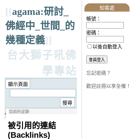
知客處
[[
agama:研討_
帳號：
佛經中_世間_的
密碼：
幾種定義
]]
以後自動登入
台大獅子吼佛
學專站
忘記密碼？
歡迎註冊以享全權！
目前的足跡:
被引用的連結
(Backlinks)