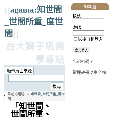
知客處
[[
agama:知世間
帳號：
_世間所重_度世
密碼：
間
]]
以後自動登入
台大獅子吼佛
學專站
忘記密碼？
歡迎註冊以享全權！
目前的足跡:
→
知世間_世間所重_度世
間
「
知世間、
世間所重、