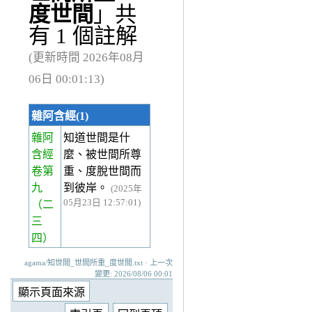
度世間
」共
有 1 個註解
(更新時間 2026年08月
06日 00:01:13)
雜阿含經(1)
雜阿
知道世間是什
含經
麼、被世間所尊
卷第
重、度脫世間而
九
到彼岸。
(2025年
05月23日 12:57:01)
（二
三
四）
agama/知世間_世間所重_度世間.txt · 上一次
變更: 2026/08/06 00:01