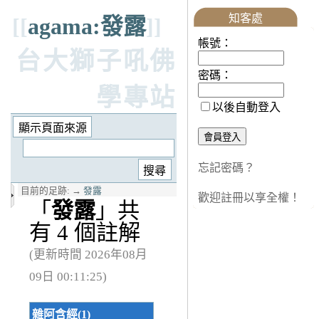
知客處
[[
agama:發露
]]
帳號：
台大獅子吼佛
密碼：
學專站
以後自動登入
忘記密碼？
目前的足跡:
→
發露
歡迎註冊以享全權！
「
發露
」共
有 4 個註解
(更新時間 2026年08月
09日 00:11:25)
雜阿含經(1)