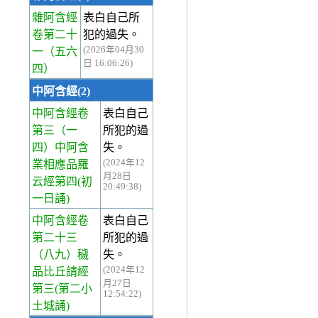
雜阿含經
表白自己所
卷第二十
犯的過失。
(2026年04月30
一
（五六
日 16:06:26)
四）
中阿含經(2)
中阿含經卷
表白自己
第三
（一
所犯的過
四）中阿含
失。
(2024年12
業相應品羅
月28日
云經第四(初
20:49:38)
一日誦)
中阿含經卷
表白自己
第二十三
所犯的過
（八九）穢
失。
(2024年12
品比丘請經
月27日
第三(第二小
12:54:22)
土城誦)