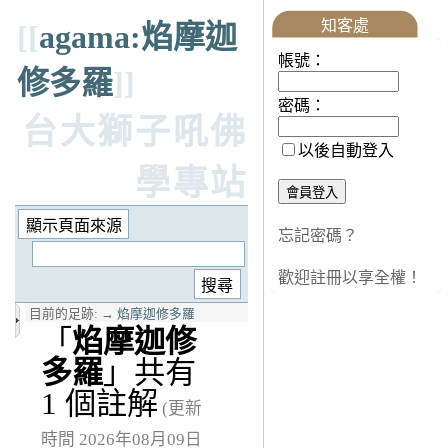
知客處
[[
agama:焰摩迦
帳號：
修多羅
]]
密碼：
台大獅子吼佛
以後自動登入
學專站
忘記密碼？
歡迎註冊以享全權！
目前的足跡:
→
焰摩迦修多羅
「
焰摩迦修
多羅
」共有
1 個註解
(更新
時間 2026年08月09日