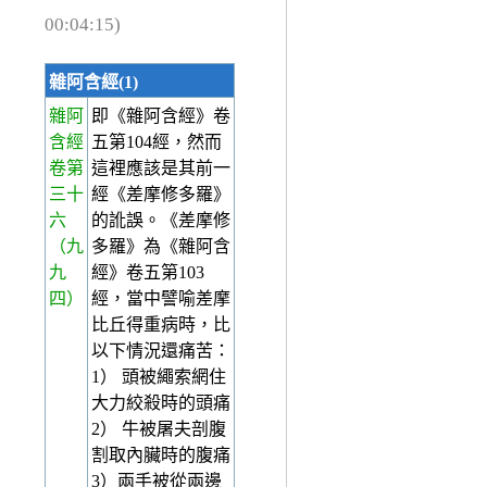
00:04:15)
雜阿含經(1)
雜阿
即《雜阿含經》卷
含經
五第104經，然而
卷第
這裡應該是其前一
三十
經《差摩修多羅》
六
的訛誤。《差摩修
（九
多羅》為《雜阿含
九
經》卷五第103
四）
經，當中譬喻差摩
比丘得重病時，比
以下情況還痛苦：
1） 頭被繩索網住
大力絞殺時的頭痛
2） 牛被屠夫剖腹
割取內臟時的腹痛
3）兩手被從兩邊