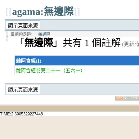
[[
agama:無邊際
]]
目前的足跡:
→
無邊際
「
無邊際
」共有 1 個註解
(更新時間
雜阿含經(1)
雜阿含經卷第二十一
（五六一）
TIME:2.6905329227448