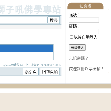
知客處
獅子吼佛學專站
帳號：
密碼：
以後自動登入
忘記密碼？
agama/無邊際.txt · 上一次變更: 2026/08/07 00:12
歡迎註冊以享全權！