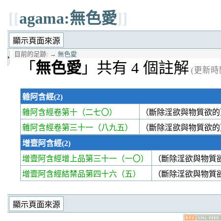
[[
agama:無色愛
]]
目前的足跡:
→
無色愛
「
無色愛
」共有 4 個註解
(更新時間 
雜阿含經(2)
雜阿含經卷第十
（二七〇）
（斷除淫欲與物質欲的
雜阿含經卷第三十一
（八九五）
（斷除淫欲與物質欲的
增壹阿含經(2)
增壹阿含經增上品第三十一
（一〇）
（斷除淫欲與物質
增壹阿含經結禁品第四十六
（五）
（斷除淫欲與物質